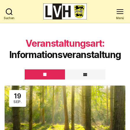
Suchen
Menü
Landesverband
Hochbegabung
Baden-
Veranstaltungsart:
Württemberg
e.V.
Informationsveranstaltung
19
SEP.