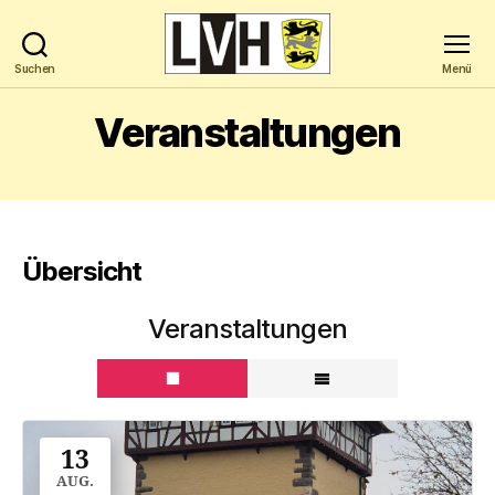
Suchen
Menü
Landesverband
Hochbegabung
Veranstaltungen
Baden-
Württemberg
e.V.
Übersicht
Veranstaltungen
13
AUG.