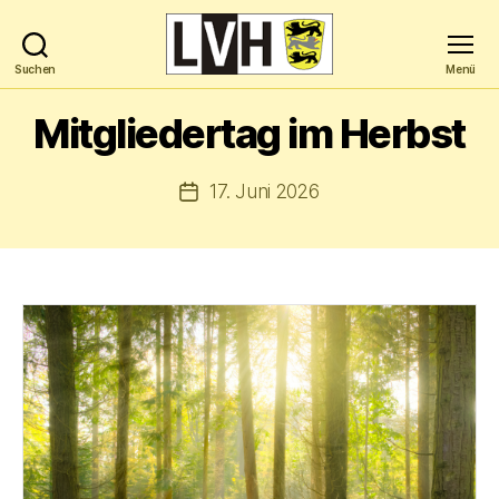
Suchen
Menü
Landesverband
Hochbegabung
Mitgliedertag im Herbst
Baden-
Württemberg
e.V.
17. Juni 2026
Veröffentlichungsdatum