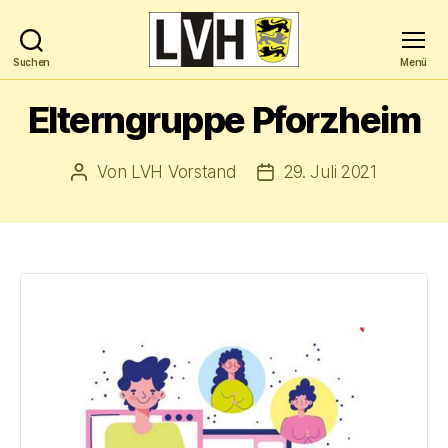
Suchen
Menü
Landesverband
Hochbegabung
Elterngruppe Pforzheim
Baden-
Württemberg
e.V.
Von
LVH Vorstand
29. Juli 2021
Beitragsautor
Veröffentlichungsdatum