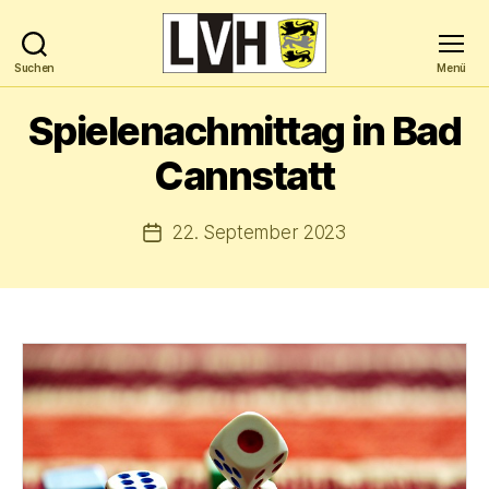
Suchen
Menü
Landesverband
Hochbegabung
Spielenachmittag in Bad
Baden-
Württemberg
Cannstatt
e.V.
22. September 2023
Veröffentlichungsdatum