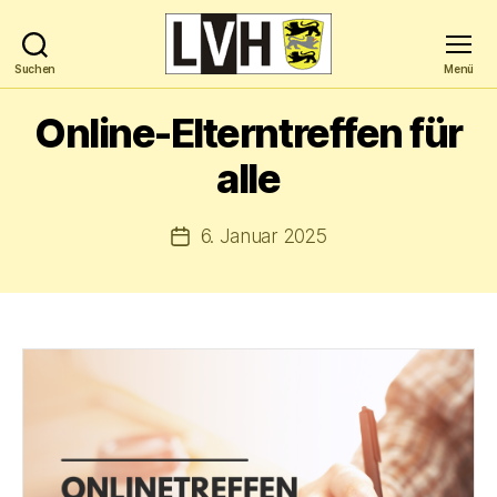
Suchen
Menü
Landesverband
Hochbegabung
Online-Elterntreffen für
Baden-
Württemberg
alle
e.V.
6. Januar 2025
Veröffentlichungsdatum