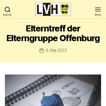
Suchen
Menü
Landesverband
Hochbegabung
Elterntreff der
Baden-
Württemberg
Elterngruppe Offenburg
e.V.
6. Mai 2023
Veröffentlichungsdatum