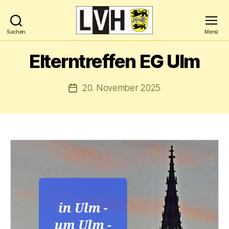
Suchen
Menü
Landesverband
Hochbegabung
Elterntreffen EG Ulm
Baden-
Württemberg
e.V.
20. November 2025
Veröffentlichungsdatum