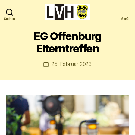
Suchen
Menü
Landesverband
Hochbegabung
EG Offenburg
Baden-
Württemberg
Elterntreffen
e.V.
25. Februar 2023
Veröffentlichungsdatum