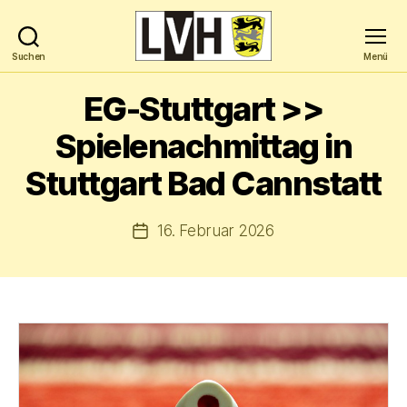
Suchen
Menü
Landesverband
Hochbegabung
EG-Stuttgart >>
Baden-
Württemberg
Spielenachmittag in
e.V.
Stuttgart Bad Cannstatt
16. Februar 2026
Veröffentlichungsdatum