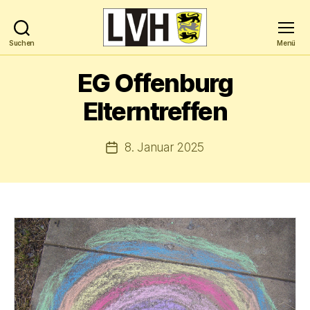
Suchen
Menü
Landesverband
Hochbegabung
EG Offenburg
Baden-
Württemberg
Elterntreffen
e.V.
8. Januar 2025
Veröffentlichungsdatum