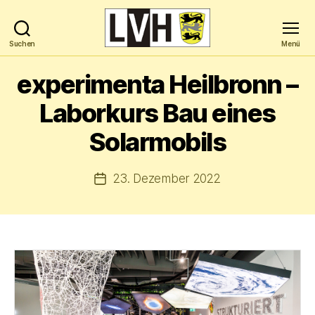
Suchen
Menü
Landesverband
Hochbegabung
experimenta Heilbronn –
Baden-
Württemberg
Laborkurs Bau eines
e.V.
Solarmobils
23. Dezember 2022
Veröffentlichungsdatum