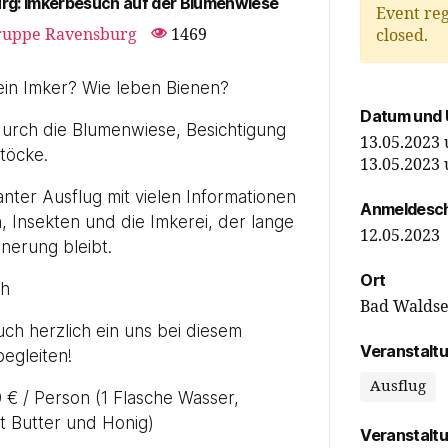
rg: Imkerbesuch auf der Blumenwiese
Event reg
ruppe Ravensburg
1469
closed.
in Imker? Wie leben Bienen?
Datum und 
urch die Blumenwiese, Besichtigung
13.05.2023
töcke.
13.05.2023
anter Ausflug mit vielen Informationen
Anmeldesch
, Insekten und die Imkerei, der lange
12.05.2023
nnerung bleibt.
Ort
2 h
Bad Walds
uch herzlich ein uns bei diesem
Veranstalt
begleiten!
Ausflug
0 € / Person (1 Flasche Wasser,
t Butter und Honig)
Veranstalt