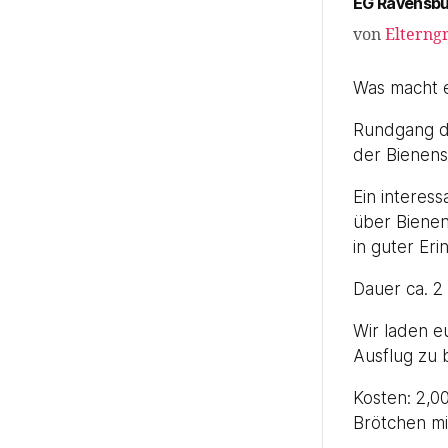
EG Ravensbu
von
Elterng
Was macht e
Rundgang d
der Bienens
Ein interess
über Bienen
in guter Eri
Dauer ca. 
Wir laden e
Ausflug zu 
Kosten: 2,0
Brötchen mi