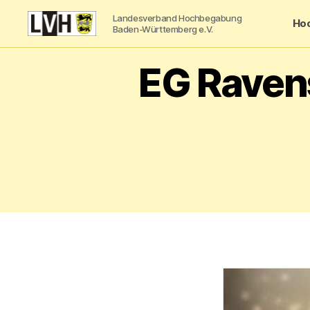
Landesverband Hochbegabung
Ho
Baden-Württemberg e.V.
Landesverband
Hochbegabung
EG Raven
Baden-
Württemberg
e.V.