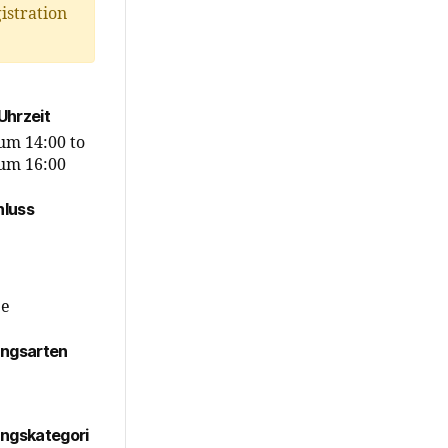
istration
Uhrzeit
 um 14:00
to
 um 16:00
luss
ee
ungsarten
ungskategori