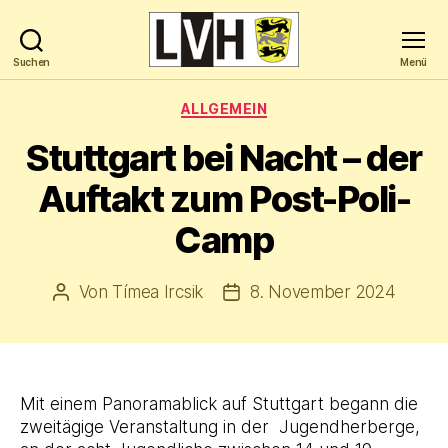
Suchen
Menü
Landesverband
Hochbegabung
Kategorien
ALLGEMEIN
Baden-
Württemberg
Stuttgart bei Nacht – der
e.V.
Auftakt zum Post-Poli-
Camp
Von
Tímea Ircsik
8. November 2024
Beitragsautor
Veröffentlichungsdatum
Mit einem Panoramablick auf Stuttgart begann die
zweitägige Veranstaltung in der Jugendherberge,